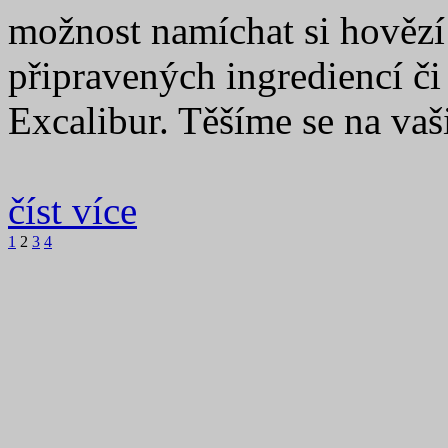
možnost namíchat si hovězí t
připravených ingrediencí či
Excalibur. Těšíme se na vaš
číst více
1
2
3
4