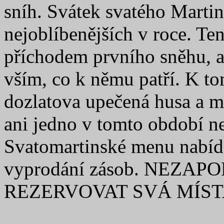
sníh. Svátek svatého Martina
nejoblíbenějších v roce. Te
příchodem prvního sněhu, a
vším, co k němu patří. K to
dozlatova upečená husa a m
ani jedno v tomto období ne
Svatomartinské menu nabíd
vyprodání zásob. NEZA
REZERVOVAT SVÁ MÍSTA