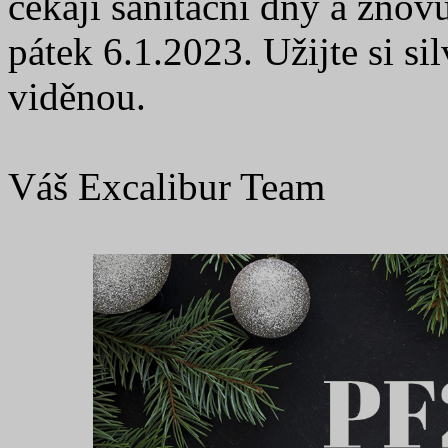
čekají sanitační dny a znov
pátek 6.1.2023. Užijte si s
viděnou.
Váš Excalibur Team